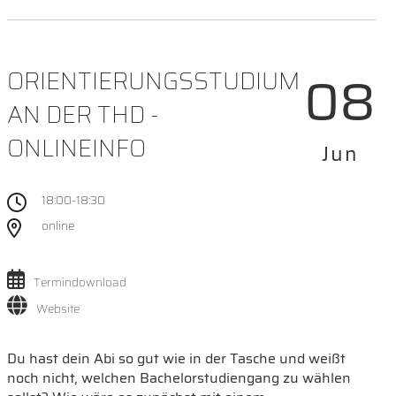
08
ORIENTIERUNGSSTUDIUM
AN DER THD -
ONLINEINFO
Jun
18:00-18:30
online
Termindownload
Website
Du hast dein Abi so gut wie in der Tasche und weißt
noch nicht, welchen Bachelorstudiengang zu wählen