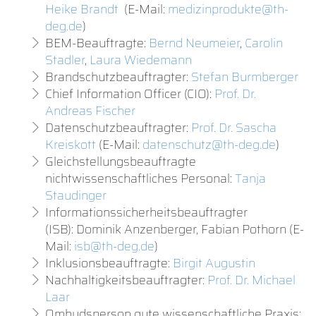
Heike Brandt
(E-Mail:
medizinprodukte@th-
deg.de
)
BEM-Beauftragte:
Bernd Neumeier
,
Carolin
Stadler
,
Laura Wiedemann
Brandschutzbeauftragter:
Stefan Burmberger
Chief Information Officer (CIO):
Prof. Dr.
Andreas Fischer
Datenschutzbeauftragter:
Prof. Dr. Sascha
Kreiskott
(E-Mail:
datenschutz@th-deg.de
)
Gleichstellungsbeauftragte
nichtwissenschaftliches Personal:
Tanja
Staudinger
Informationssicherheitsbeauftragter
(ISB): Dominik Anzenberger, Fabian Pothorn (E-
Mail:
isb@th-deg.de
)
Inklusionsbeauftragte:
Birgit Augustin
Nachhaltigkeitsbeauftragter:
Prof. Dr. Michael
Laar
Ombudsperson gute wissenschaftliche Praxis: