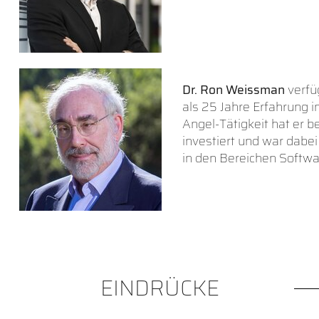
Dr. Ron Weissman
verfü
als 25 Jahre Erfahrung 
Angel-Tätigkeit hat er 
investiert und war dabei
in den Bereichen Softwa
EINDRÜCKE