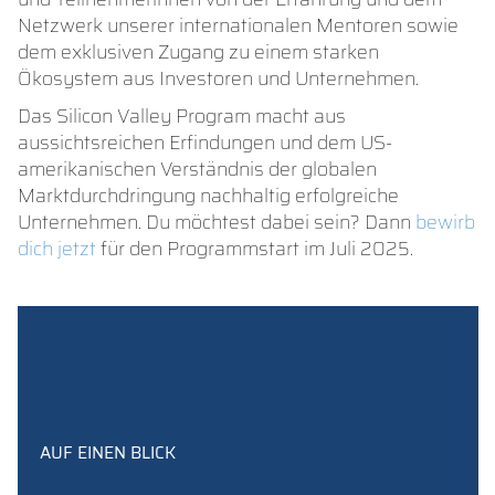
Netzwerk unserer internationalen Mentoren sowie
dem exklusiven Zugang zu einem starken
Ökosystem aus Investoren und Unternehmen.
Das Silicon Valley Program macht aus
aussichtsreichen Erfindungen und dem US-
amerikanischen Verständnis der globalen
Marktdurchdringung nachhaltig erfolgreiche
Unternehmen. Du möchtest dabei sein? Dann
bewirb
dich jetzt
für den Programmstart im Juli 2025.
AUF EINEN BLICK