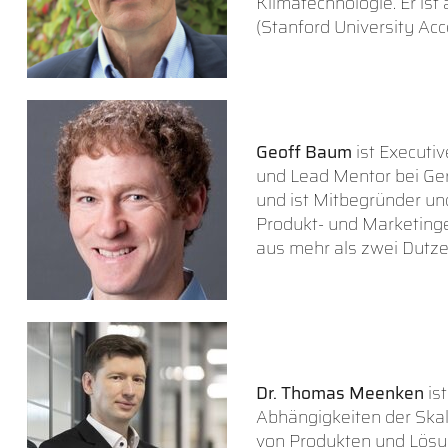
Klimatechnologie. Er ist
(Stanford University Acc
Geoff Baum
ist Executi
und Lead Mentor bei Ger
und ist Mitbegründer un
Produkt- und Marketinge
aus mehr als zwei Dutze
Dr. Thomas Meenken
is
Abhängigkeiten der Skal
von Produkten und Lösu