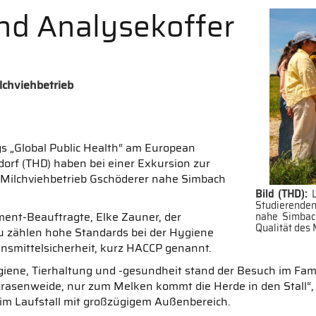
nd Analysekoffer
lchviehbetrieb
 „Global Public Health“ am European
rf (THD) haben bei einer Exkursion zur
n Milchviehbetrieb Gschöderer nahe Simbach
Bild (THD):
Studierende
ment-Beauftragte, Elke Zauner, der
nahe Simbach
Qualität des
u zählen hohe Standards bei der Hygiene
nsmittelsicherheit, kurz HACCP genannt.
iene, Tierhaltung und -gesundheit stand der Besuch im Famil
zrasenweide, nur zum Melken kommt die Herde in den Stall“, 
 im Laufstall mit großzügigem Außenbereich.