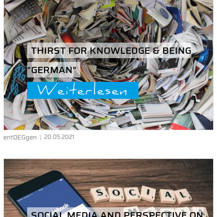
THIRST FOR KNOWLEDGE & BEING
"GERMAN"
Weiterlesen
entDEGgen
20.05.2021
SOCIAL MEDIA AND PERSPECTIVE ON