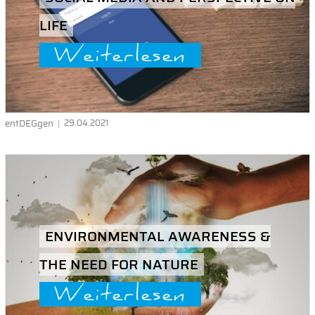
LIFE
Weiterlesen
entDEGgen
29.04.2021
ENVIRONMENTAL AWARENESS &
THE NEED FOR NATURE
Weiterlesen